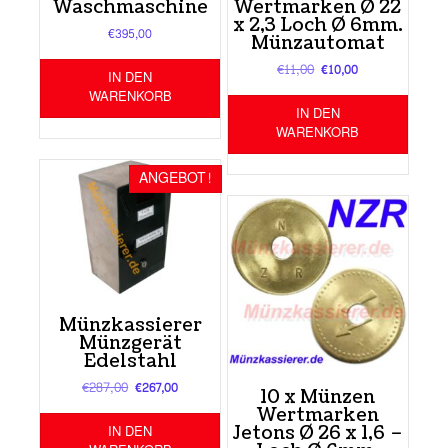
Waschmaschine
Wertmarken Ø 22
x 2,3 Loch Ø 6mm.
€
395,00
Münzautomat
€
11,00
Ursprünglicher
Aktueller
€
10,00
IN DEN
Preis
Preis
WARENKORB
war:
ist:
IN DEN
€11,00
€10,00.
WARENKORB
ANGEBOT!
Münzkassierer
Münzgerät
Edelstahl
€
287,00
Ursprünglicher
Aktueller
€
267,00
10 x Münzen
Preis
Preis
Wertmarken
war:
ist:
IN DEN
Jetons Ø 26 x 1,6 –
€287,00
€267,00.