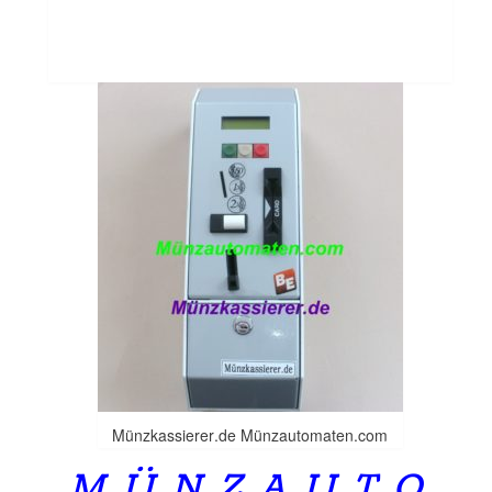
Münzkassierer.de Münzautomaten.com
M Ü N Z A U T O