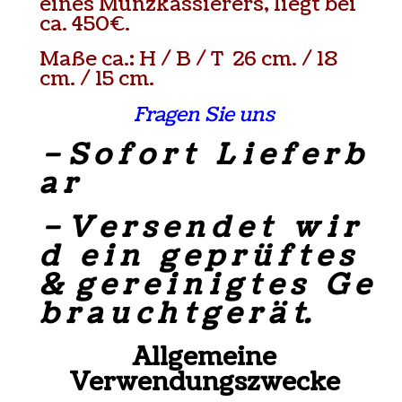
eines Münzkassierers, liegt bei
ca. 450€.
Maße ca.: H / B / T 26 cm. / 18
cm. / 15 cm.
Fragen Sie uns
– S o f o r t L i e f e r b
a r
– V e r s e n d e t w i r
d e i n g e p r ü f t e s
& g e r e i n i g t e s G e
b r a u c h t g e r ä t.
Allgemeine
Verwendungszwecke