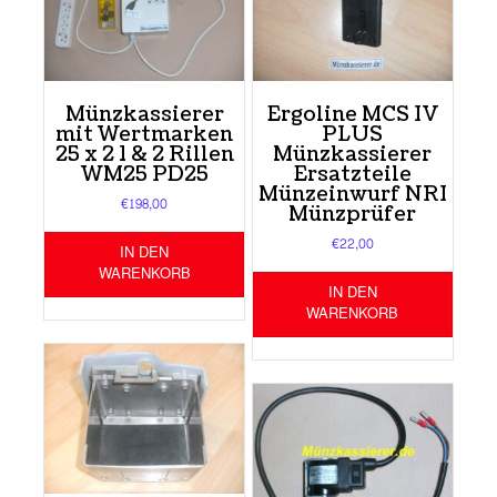
Münzkassierer
Ergoline MCS IV
mit Wertmarken
PLUS
25 x 2 1 & 2 Rillen
Münzkassierer
WM25 PD25
Ersatzteile
Münzeinwurf NRI
€
198,00
Münzprüfer
€
22,00
IN DEN
WARENKORB
IN DEN
WARENKORB