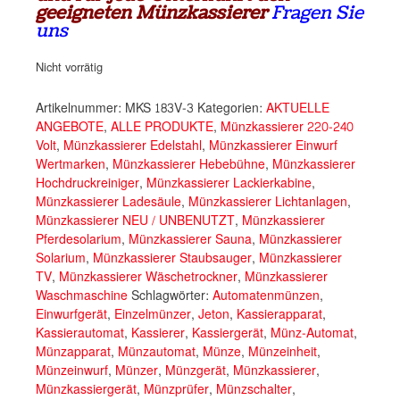
geeigneten Münzkassierer
Fragen Sie
uns
Nicht vorrätig
Artikelnummer:
MKS 183V-3
Kategorien:
AKTUELLE
ANGEBOTE
,
ALLE PRODUKTE
,
Münzkassierer 220-240
Volt
,
Münzkassierer Edelstahl
,
Münzkassierer Einwurf
Wertmarken
,
Münzkassierer Hebebühne
,
Münzkassierer
Hochdruckreiniger
,
Münzkassierer Lackierkabine
,
Münzkassierer Ladesäule
,
Münzkassierer Lichtanlagen
,
Münzkassierer NEU / UNBENUTZT
,
Münzkassierer
Pferdesolarium
,
Münzkassierer Sauna
,
Münzkassierer
Solarium
,
Münzkassierer Staubsauger
,
Münzkassierer
TV
,
Münzkassierer Wäschetrockner
,
Münzkassierer
Waschmaschine
Schlagwörter:
Automatenmünzen
,
Einwurfgerät
,
Einzelmünzer
,
Jeton
,
Kassierapparat
,
Kassierautomat
,
Kassierer
,
Kassiergerät
,
Münz-Automat
,
Münzapparat
,
Münzautomat
,
Münze
,
Münzeinheit
,
Münzeinwurf
,
Münzer
,
Münzgerät
,
Münzkassierer
,
Münzkassiergerät
,
Münzprüfer
,
Münzschalter
,