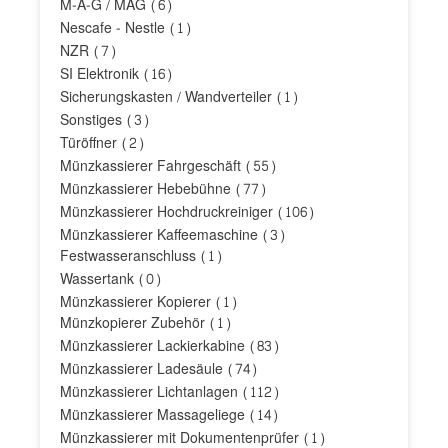
M-A-G / MAG
(6)
Nescafe - Nestle
(1)
NZR
(7)
SI Elektronik
(16)
Sicherungskasten / Wandverteiler
(1)
Sonstiges
(3)
Türöffner
(2)
Münzkassierer Fahrgeschäft
(55)
Münzkassierer Hebebühne
(77)
Münzkassierer Hochdruckreiniger
(106)
Münzkassierer Kaffeemaschine
(3)
Festwasseranschluss
(1)
Wassertank
(0)
Münzkassierer Kopierer
(1)
Münzkopierer Zubehör
(1)
Münzkassierer Lackierkabine
(83)
Münzkassierer Ladesäule
(74)
Münzkassierer Lichtanlagen
(112)
Münzkassierer Massageliege
(14)
Münzkassierer mit Dokumentenprüfer
(1)