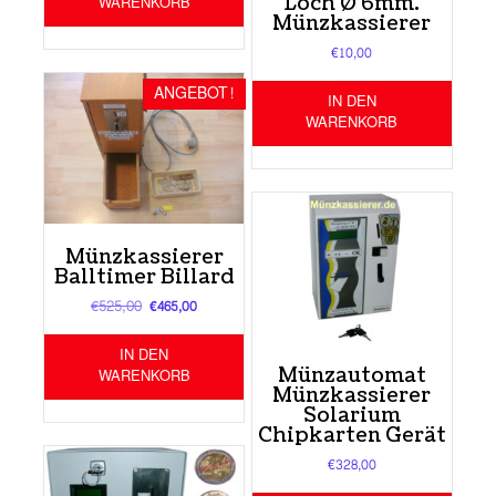
Loch Ø 6mm.
WARENKORB
Münzkassierer
€
10,00
ANGEBOT!
IN DEN
WARENKORB
Münzkassierer
Balltimer Billard
€
525,00
Ursprünglicher
Aktueller
€
465,00
Preis
Preis
war:
ist:
IN DEN
€525,00
€465,00.
Münzautomat
WARENKORB
Münzkassierer
Solarium
Chipkarten Gerät
€
328,00