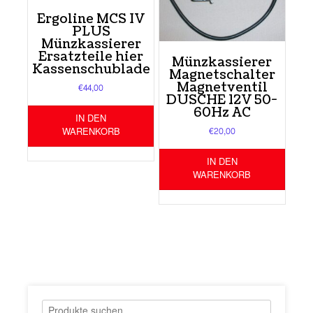
Ergoline MCS IV
PLUS
Münzkassierer
Ersatzteile hier
Münzkassierer
Kassenschublade
Magnetschalter
Magnetventil
€
44,00
DUSCHE 12V 50-
60Hz AC
IN DEN
WARENKORB
€
20,00
IN DEN
WARENKORB
Suchen