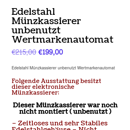
Edelstahl
Münzkassierer
unbenutzt
Wertmarkenautomat
Ursprünglicher
Aktueller
€
215,00
€
199,00
Preis
Preis
Edelstahl Münzkassierer unbenutzt Wertmarkenautomat
war:
ist:
Folgende Ausstattung besitzt
€215,00
€199,00.
dieser elektronische
Münzkassierer:
Dieser Münzkassierer war noch
nicht montiert ( unbenutzt )
– Zeitloses und sehr Stabiles
Edelstahlgehäuse – Nicht