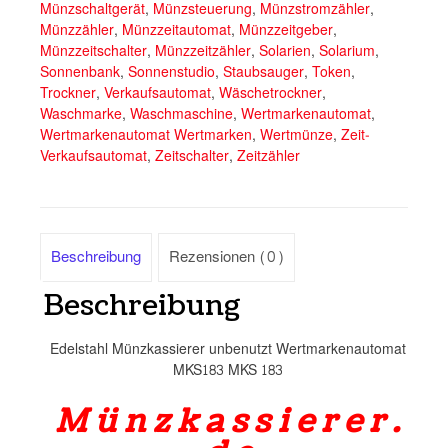
Münzschaltgerät
,
Münzsteuerung
,
Münzstromzähler
,
Münzzähler
,
Münzzeitautomat
,
Münzzeitgeber
,
Münzzeitschalter
,
Münzzeitzähler
,
Solarien
,
Solarium
,
Sonnenbank
,
Sonnenstudio
,
Staubsauger
,
Token
,
Trockner
,
Verkaufsautomat
,
Wäschetrockner
,
Waschmarke
,
Waschmaschine
,
Wertmarkenautomat
,
Wertmarkenautomat Wertmarken
,
Wertmünze
,
Zeit-
Verkaufsautomat
,
Zeitschalter
,
Zeitzähler
Beschreibung
Rezensionen (0)
Beschreibung
Edelstahl Münzkassierer unbenutzt Wertmarkenautomat
MKS183 MKS 183
M ü n z k a s s i e r e r .