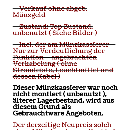
– Verkauf ohne abgeb.
Münzgeld
– Zustand: Top Zustand,
unbenutzt ( Siehe Bilder )
– Incl. der am Münzkassierer –
Nur zur Verdeutlichung der
Funktion – angebrachten
Verkabelung ( ohne
Stromleiste, Leuchtmittel und
dessen Kabel )
Dieser Münzkassierer war noch
nicht montiert ( unbenutzt ),
älterer Lagerbestand, wird aus
diesem Grund als
Gebrauchtware Angeboten.
Der derzeitige Neupreis solch