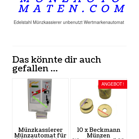
M A T E N . C O M
Edelstahl Münzkassierer unbenutzt Wertmarkenautomat
Das könnte dir auch
gefallen …
ANGEBOT!
Münzkassierer
10 x Beckmann
Münzautomat für
Münzen